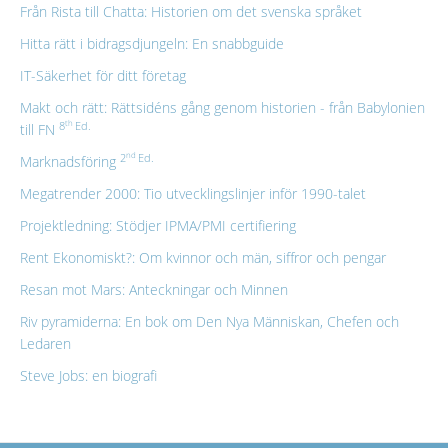
Från Rista till Chatta: Historien om det svenska språket
Hitta rätt i bidragsdjungeln: En snabbguide
IT-Säkerhet för ditt företag
Makt och rätt: Rättsidéns gång genom historien - från Babylonien
th
8
Ed.
till FN
nd
2
Ed.
Marknadsföring
Megatrender 2000: Tio utvecklingslinjer inför 1990-talet
Projektledning: Stödjer IPMA/PMI certifiering
Rent Ekonomiskt?: Om kvinnor och män, siffror och pengar
Resan mot Mars: Anteckningar och Minnen
Riv pyramiderna: En bok om Den Nya Människan, Chefen och
Ledaren
Steve Jobs: en biografi