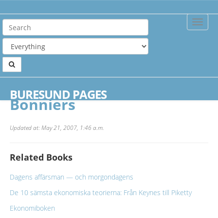
Toggle
Naviga
Home
Publishers
Bonniers
BURESUND PAGES
Bonniers
Updated at: May 21, 2007, 1:46 a.m.
Related Books
Dagens affärsman — och morgondagens
De 10 sämsta ekonomiska teorierna: Från Keynes till Piketty
Ekonomiboken