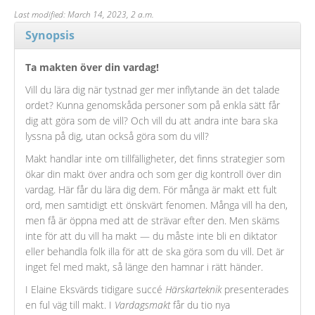
Last modified: March 14, 2023, 2 a.m.
Synopsis
Ta makten över din vardag!
Vill du lära dig när tystnad ger mer inflytande än det talade
ordet? Kunna genomskåda personer som på enkla sätt får
dig att göra som de vill? Och vill du att andra inte bara ska
lyssna på dig, utan också göra som du vill?
Makt handlar inte om tillfälligheter, det finns strategier som
ökar din makt över andra och som ger dig kontroll över din
vardag. Här får du lära dig dem. För många är makt ett fult
ord, men samtidigt ett önskvärt fenomen. Många vill ha den,
men få är öppna med att de strävar efter den. Men skäms
inte för att du vill ha makt — du måste inte bli en diktator
eller behandla folk illa för att de ska göra som du vill. Det är
inget fel med makt, så länge den hamnar i rätt händer.
I Elaine Eksvärds tidigare succé
Härskarteknik
presenterades
en ful väg till makt. I
Vardagsmakt
får du tio nya