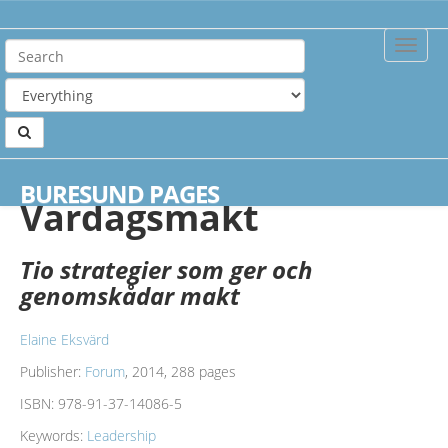
Toggle
Naviga
Home
Books
Vardagsmakt
BURESUND PAGES
Vardagsmakt
Tio strategier som ger och
genomskådar makt
Elaine Eksvärd
Publisher:
Forum
, 2014, 288 pages
ISBN:
978-91-37-14086-5
Keywords:
Leadership