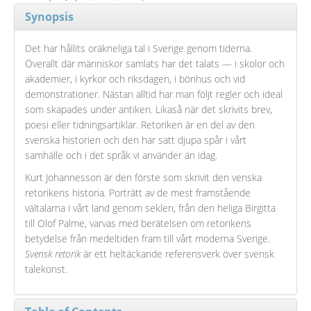
Synopsis
Det har hållits oräkneliga tal i Sverige genom tiderna.
Överallt där människor samlats har det talats — i skolor och
akademier, i kyrkor och riksdagen, i bönhus och vid
demonstrationer. Nästan alltid har man följt regler och ideal
som skapades under antiken. Likaså när det skrivits brev,
poesi eller tidningsartiklar. Retoriken är en del av den
svenska historien och den har satt djupa spår i vårt
samhälle och i det språk vi använder än idag.
Kurt Johannesson är den förste som skrivit den venska
retorikens historia. Porträtt av de mest framstående
vältalarna i vårt land genom seklen, från den heliga Birgitta
till Olof Palme, varvas med berätelsen om retorikens
betydelse från medeltiden fram till vårt moderna Sverige.
Svensk retorik
är ett heltäckande referensverk över svensk
talekonst.