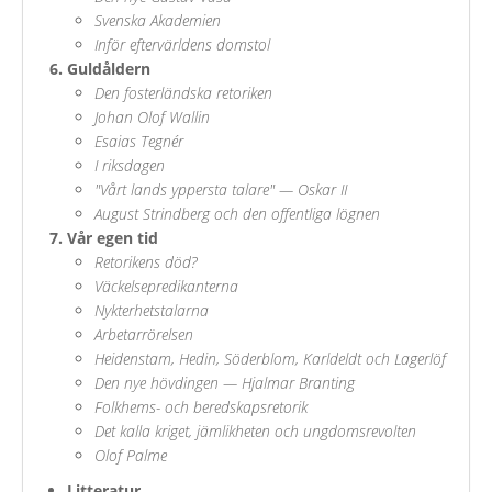
Svenska Akademien
Inför eftervärldens domstol
Guldåldern
Den fosterländska retoriken
Johan Olof Wallin
Esaias Tegnér
I riksdagen
"Vårt lands yppersta talare" — Oskar II
August Strindberg och den offentliga lögnen
Vår egen tid
Retorikens död?
Väckelsepredikanterna
Nykterhetstalarna
Arbetarrörelsen
Heidenstam, Hedin, Söderblom, Karldeldt och Lagerlöf
Den nye hövdingen — Hjalmar Branting
Folkhems- och beredskapsretorik
Det kalla kriget, jämlikheten och ungdomsrevolten
Olof Palme
Litteratur