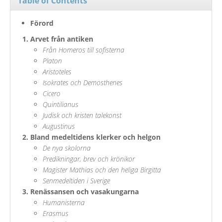
Table of Contents
Förord
Arvet från antiken
Från Homeros till sofisterna
Platon
Aristoteles
Isokrates och Demosthenes
Cicero
Quintilianus
Judisk och kristen talekonst
Augustinus
Bland medeltidens klerker och helgon
De nya skolorna
Predikningar, brev och krönikor
Magister Mathias och den heliga Birgitta
Senmedeltiden i Sverige
Renässansen och vasakungarna
Humanisterna
Erasmus