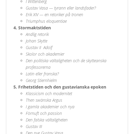
I Wittenberg
Gustav Vasa — tyrann eller landsfader?
Erik XIV — en retoriker på tronen
Triumphus eloquentiae
Stormaktstiden
Andlig retorik
Johan Skytte
Gustav II Adolf
Skolor och akademier
Den politiska vältaligheten och de skytteanska
professorerna
Latin eller franska?
Georg Stiernhielm
Frihetstiden och den gustavianska epoken
Klassicism och modernitet
Then swänska Argus
I gamla akademier och nya
Förnuft och passion
Den falska vältaligheten
Gustav III
Den nye Gustav Vasa