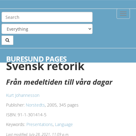
Toggle
Naviga
Home
Books
Svensk retorik
BURESUND PAGES
Svensk retorik
Från medeltiden till våra dagar
Kurt Johannesson
Publisher:
Norstedts
, 2005, 345 pages
ISBN:
91-1-301414-5
Keywords:
Presentations
,
Language
Last modified: July 28, 2021, 11:09 p.m.