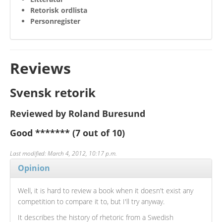
Retorisk ordlista
Personregister
Reviews
Svensk retorik
Reviewed by Roland Buresund
Good
*******
(7 out of 10)
Last modified: March 4, 2012, 10:17 p.m.
Opinion
Well, it is hard to review a book when it doesn't exist any
competition to compare it to, but I'll try anyway.
It describes the history of rhetoric from a Swedish