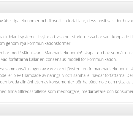
åtskilliga ekonomer och filosofiska författare, dess positiva sidor huvu
nackdelar i systemet i syfte att visa hur starkt dessa har varit kopplade 
genom genom nya kommunikationsformer.
n har med "Människan i Marknadsekonomin" skapat en bok som är unik s
 i vad författarna kallar en consensus-modell för kommunikation.
sammansättningen av varor och tjänster i en fri marknadsekonomi, skul
eller blev tillämpade av näringsliv och samhälle, hävdar författarna. De
den breda allmänheten av konsumenter bör ha både nöje och nytta av 
därmed finna tillfredsställelse som medborgare, medarbetare och konsum