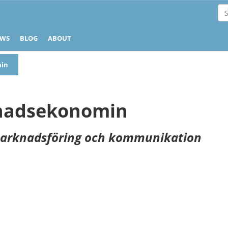
EWS
BLOG
ABOUT
min
nadsekonomin
i marknadsföring och kommunikation