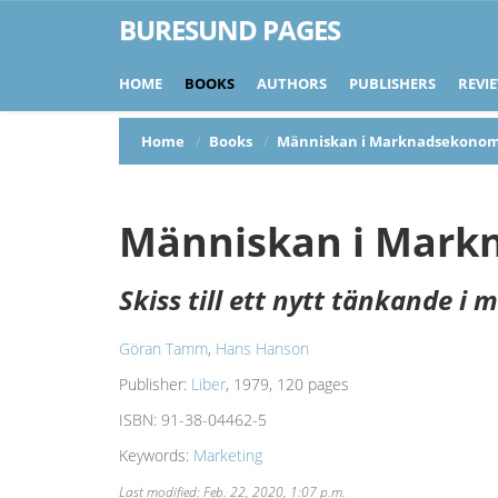
BURESUND PAGES
HOME
BOOKS
AUTHORS
PUBLISHERS
REVI
Home
Books
Människan i Marknadsekono
Människan i Mark
Skiss till ett nytt tänkande 
Göran Tamm
,
Hans Hanson
Publisher:
Liber
, 1979, 120 pages
ISBN:
91-38-04462-5
Keywords:
Marketing
Last modified: Feb. 22, 2020, 1:07 p.m.