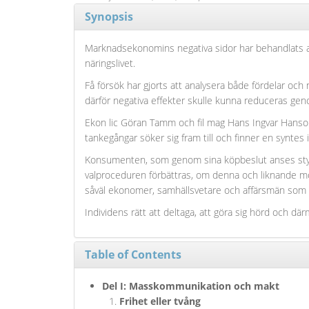
Synopsis
Marknadsekonomins negativa sidor har behandlats av 
näringslivet.
Få försök har gjorts att analysera både fördelar och 
därför negativa effekter skulle kunna reduceras 
Ekon lic Göran Tamm och fil mag Hans Ingvar Hanso
tankegångar söker sig fram till och finner en syntes
Konsumenten, som genom sina köpbeslut anses styra 
valproceduren förbättras, om denna och liknande mod
såväl ekonomer, samhällsvetare och affärsmän som 
Individens rätt att deltaga, att göra sig hörd och 
Table of Contents
Del I: Masskommunikation och makt
Frihet eller tvång