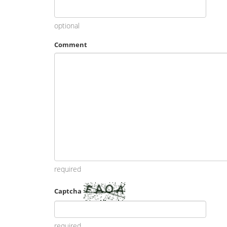
optional
Comment
required
Captcha
required