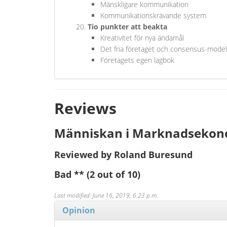
Mänskligare kommunikation
Kommunikationskrävande system
Tio punkter att beakta
Kreativitet för nya ändamål
Det fria företaget och consensus-model
Företagets egen lagbok
Reviews
Människan i Marknadseko
Reviewed by Roland Buresund
Bad
**
(2 out of 10)
Last modified: June 16, 2019, 6:23 p.m.
Opinion