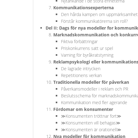
Nytänkande i de stora enheterna
Kommunikationsexperterna
Den hårda kampen om uppmärksamhet
Förstår kommunikatörerna sin roll?
Del II: Dags för nya modeller for kommuni
Marknadskommunikation och konkurr
Fiktiva förbättringar
Priskonkurrens satt ur spel
Varning för byråkratstyrning
Reklampsykologi eller kommunikations
De lagrade intrycken
Repetitionens verkan
Traditionella modeller för påverkan
Påverkansmodeller i reklam och PR
Beslutsschema för marknadskommunika
Kommunikation med fler agerande
Fördomar om konsumenter
≫Konsumenten tröttnar fort≫
≫Konsumenten vill behagas≫
≫Konsumenten är orationell≫
Nya modeller för kommunikation