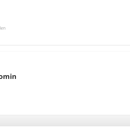
len
nomin