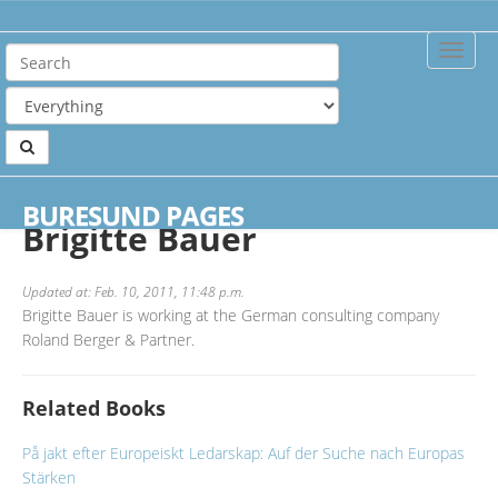
Toggle
Naviga
Home
Authors
Brigitte Bauer
BURESUND PAGES
Brigitte Bauer
Updated at: Feb. 10, 2011, 11:48 p.m.
Brigitte Bauer is working at the German consulting company
Roland Berger & Partner.
Related Books
På jakt efter Europeiskt Ledarskap: Auf der Suche nach Europas
Stärken